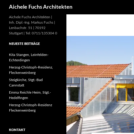
Suchen
Aichele Fuchs Architekten
Aichele Fuchs Architekten |
Inh. Dipl.-Ing. Markus Fuchs |
Lenbachstr. 51 | 70192
Stuttgart | Tel: 0711/135304 0
NEUESTE BEITRÄGE
Kita Stangen, Leinfelden-
Echterdingen
Herzog-Christoph-Residenz,
Fleckenweinberg
Steigkirche, Stgt.-Bad
Cannstatt
Emma Reichle Heim, Stgt.-
Hedelfingen
Herzog-Christoph-Residenz
Fleckenweinberg
KONTAKT