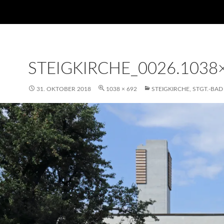
STEIGKIRCHE_0026.1038
31. OKTOBER 2018
1038 × 692
STEIGKIRCHE, STGT.-BA