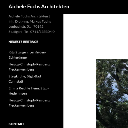
Suchen
Aichele Fuchs Architekten
Aichele Fuchs Architekten |
Inh. Dipl.-Ing. Markus Fuchs |
Lenbachstr. 51 | 70192
Stuttgart | Tel: 0711/135304 0
NEUESTE BEITRÄGE
Kita Stangen, Leinfelden-
Echterdingen
Herzog-Christoph-Residenz,
Fleckenweinberg
Steigkirche, Stgt.-Bad
Cannstatt
Emma Reichle Heim, Stgt.-
Hedelfingen
Herzog-Christoph-Residenz
Fleckenweinberg
KONTAKT