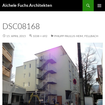
Suchen
Aichele Fuchs Architekten
ZUM
PRIMÄR
INHALT
MENÜ
SPRINGEN
DSC08168
15. APRIL 2015
1038 × 692
PHILIPP PAULUS HEIM, FELLBACH