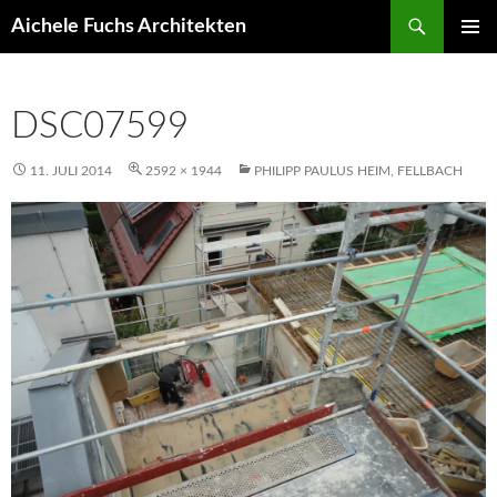
Suchen
Aichele Fuchs Architekten
ZUM
PRIMÄR
INHALT
MENÜ
SPRINGEN
DSC07599
11. JULI 2014
2592 × 1944
PHILIPP PAULUS HEIM, FELLBACH