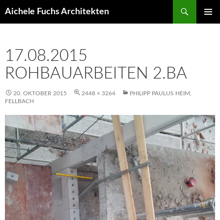
Suchen
Aichele Fuchs Architekten
ZUM
PRIMÄR
INHALT
MENÜ
SPRINGEN
17.08.2015
ROHBAUARBEITEN 2.BA
20. OKTOBER 2015
2448 × 3264
PHILIPP PAULUS HEIM,
FELLBACH