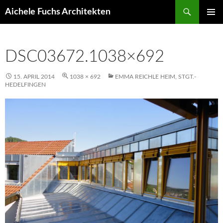
Suchen
Aichele Fuchs Architekten
ZUM
PRIMÄR
INHALT
MENÜ
SPRINGEN
DSC03672.1038×692
15. APRIL 2014
1038 × 692
EMMA REICHLE HEIM, STGT.-
HEDELFINGEN