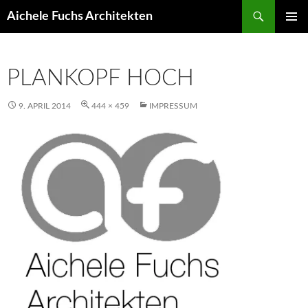
Suchen
Aichele Fuchs Architekten
ZUM
PRIMÄR
INHALT
MENÜ
SPRINGEN
PLANKOPF HOCH
9. APRIL 2014
444 × 459
IMPRESSUM